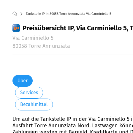
Tankstelle IP in 80058 Torre Annunziata Via Carminiello 5
Preisübersicht IP, Via Carminiello 5,
Via Carminiello 5
80058 Torre Annunziata
Über
Services
Bezahlmittel
Um auf die Tankstelle IP in der Via Carminiello 
Ausfahrt Torre Annunziata Nord. Lastwagen können
Zahlungen werden mit Bargeld, Kreditkarte und De