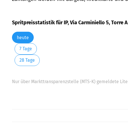
Spritpreisstatistik für IP, Via Carminiello 5, Torre
heute
7 Tage
28 Tage
Nur über Markttransparenzstelle (MTS-K) gemeldete Liter