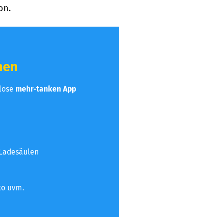
on.
hen
nlose
mehr-tanken App
 Ladesäulen
to uvm.