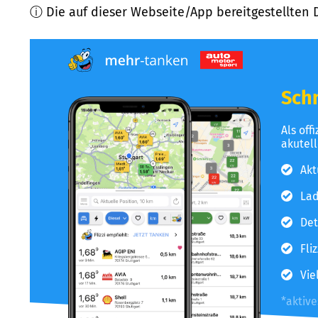
ⓘ Die auf dieser Webseite/App bereitgestellten 
Schn
Als off
akutel
Akt
Lad
Det
Fli
Vie
*aktiv