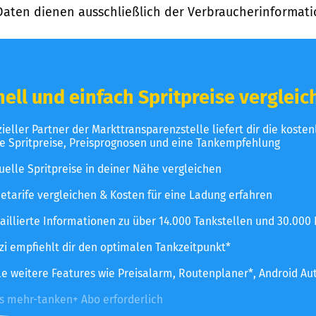
Daten dienen ausschließlich der Verbraucherinformati
ell und einfach Spritpreise vergleic
izieller Partner der Markttransparenzstelle liefert dir die koste
le Spritpreise, Preisprognosen und eine Tankempfehlung
uelle Spritpreise in deiner Nähe vergleichen
etarife vergleichen & Kosten für eine Ladung erfahren
aillierte Informationen zu über 14.000 Tankstellen und 30.000
zzi empfiehlt dir den optimalen Tankzeitpunkt*
le weitere Features wie Preisalarm, Routenplaner*, Android Au
es mehr-tanken+ Abo erforderlich