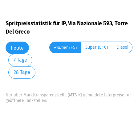
Spritpreisstatistik für IP, Via Nazionale 593, Torre
Del Greco
Super (E10)
Diesel
Super (E5)
heute
7 Tage
28 Tage
Nur über Markttransparenzstelle (MTS-K) gemeldete Literpreise für
geöffnete Tankstellen.