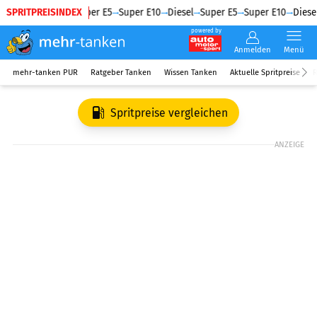
SPRITPREISINDEX
Diesel
Super E5
Super E10
Diesel
Super E5
Super E10
Diesel
powered by
Anmelden
Menü
mehr-tanken PUR
Ratgeber Tanken
Wissen Tanken
Aktuelle Spritpreise
R
Spritpreise vergleichen
ANZEIGE