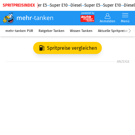
SPRITPREISINDEX
Diesel
Super E5
Super E10
Diesel
Super E5
Super E10
Diesel
powered by
Anmelden
Menü
mehr-tanken PUR
Ratgeber Tanken
Wissen Tanken
Aktuelle Spritpreise
R
Spritpreise vergleichen
ANZEIGE