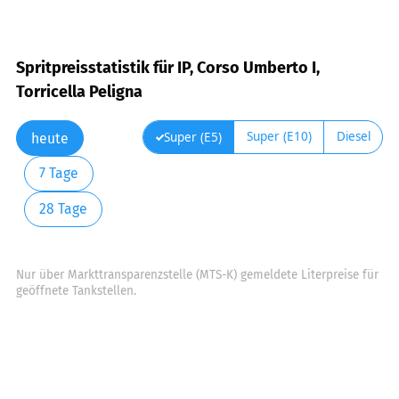
Spritpreisstatistik für IP, Corso Umberto I,
Torricella Peligna
Super (E10)
Diesel
Super (E5)
heute
7 Tage
28 Tage
Nur über Markttransparenzstelle (MTS-K) gemeldete Literpreise für
geöffnete Tankstellen.