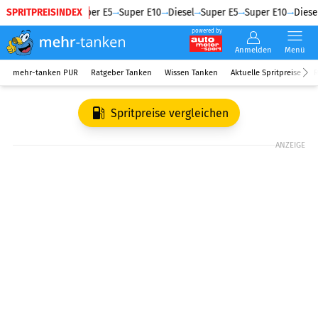
SPRITPREISINDEX
Diesel
Super E5
Super E10
Diesel
Super E5
Super E10
Diesel
powered by
Anmelden
Menü
mehr-tanken PUR
Ratgeber Tanken
Wissen Tanken
Aktuelle Spritpreise
R
Spritpreise vergleichen
ANZEIGE