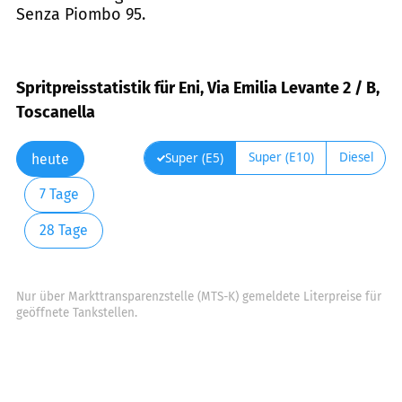
Senza Piombo 95.
Spritpreisstatistik für Eni, Via Emilia Levante 2 / B,
Toscanella
Super (E10)
Diesel
Super (E5)
heute
7 Tage
28 Tage
Nur über Markttransparenzstelle (MTS-K) gemeldete Literpreise für
geöffnete Tankstellen.