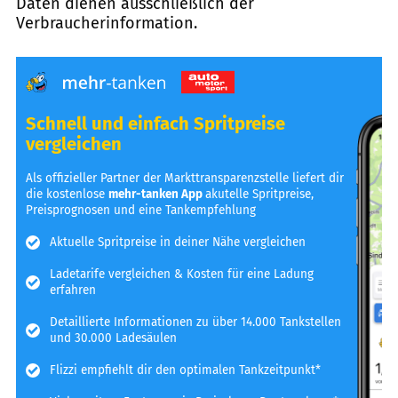
Daten dienen ausschließlich der
Verbraucherinformation.
Schnell und einfach Spritpreise
vergleichen
Als offizieller Partner der Markttransparenzstelle liefert dir
die kostenlose
mehr-tanken App
akutelle Spritpreise,
Preisprognosen und eine Tankempfehlung
Aktuelle Spritpreise in deiner Nähe vergleichen
Ladetarife vergleichen & Kosten für eine Ladung
erfahren
Detaillierte Informationen zu über 14.000 Tankstellen
und 30.000 Ladesäulen
Flizzi empfiehlt dir den optimalen Tankzeitpunkt*