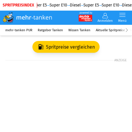
SPRITPREISINDEX
Diesel
Super E5
Super E10
Diesel
Super E5
Super E10
Diesel
powered by
Anmelden
Menü
mehr-tanken PUR
Ratgeber Tanken
Wissen Tanken
Aktuelle Spritpreise
R
Spritpreise vergleichen
ANZEIGE