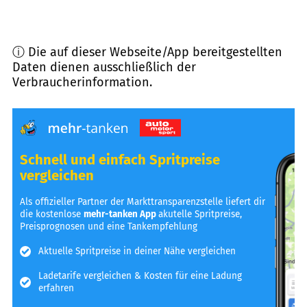
ⓘ Die auf dieser Webseite/App bereitgestellten
Daten dienen ausschließlich der
Verbraucherinformation.
Schnell und einfach Spritpreise
vergleichen
Als offizieller Partner der Markttransparenzstelle liefert dir
die kostenlose
mehr-tanken App
akutelle Spritpreise,
Preisprognosen und eine Tankempfehlung
Aktuelle Spritpreise in deiner Nähe vergleichen
Ladetarife vergleichen & Kosten für eine Ladung
erfahren