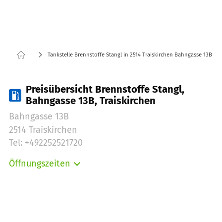
Tankstelle Brennstoffe Stangl in 2514 Traiskirchen Bahngasse 13B
Preisübersicht Brennstoffe Stangl,
Bahngasse 13B, Traiskirchen
Bahngasse 13B
2514 Traiskirchen
Tel: +492252521720
Öffnungszeiten
Montag:
00:00-24:00
Dienstag:
00:00-24:00
Mittwoch:
00:00-24:00
Donnerstag:
00:00-24:00