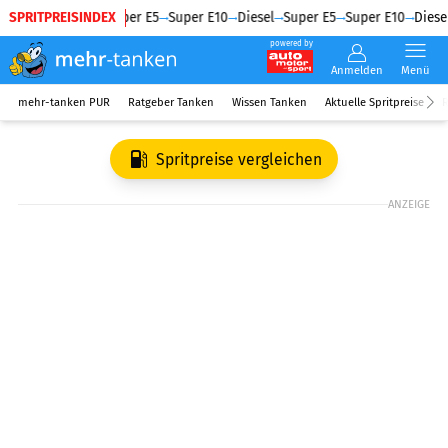
SPRITPREISINDEX
Diesel
Super E5
Super E10
Diesel
Super E5
Super E10
Diesel
powered by
Anmelden
Menü
mehr-tanken PUR
Ratgeber Tanken
Wissen Tanken
Aktuelle Spritpreise
R
Spritpreise vergleichen
ANZEIGE