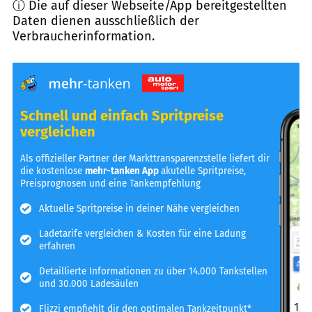
ⓘ Die auf dieser Webseite/App bereitgestellten
Daten dienen ausschließlich der
Verbraucherinformation.
Schnell und einfach Spritpreise
vergleichen
Als offizieller Partner der Markttransparenzstelle liefert dir
die kostenlose
mehr-tanken App
akutelle Spritpreise,
Preisprognosen und eine Tankempfehlung
Aktuelle Spritpreise in deiner Nähe vergleichen
Ladetarife vergleichen & Kosten für eine Ladung
erfahren
Detaillierte Informationen zu über 14.000 Tankstellen
und 30.000 Ladesäulen
Flizzi empfiehlt dir den optimalen Tankzeitpunkt*