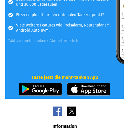
und 30.000 Ladesäulen
Flizzi empfiehlt dir den optimalen Tankzeitpunkt*
Viele weitere Features wie Preisalarm, Routenplaner*,
Android Auto uvm.
*aktives mehr-tanken+ Abo erforderlich
Teste jetzt die mehr-tanken App
Information