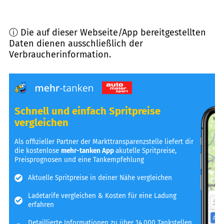
ⓘ Die auf dieser Webseite/App bereitgestellten
Daten dienen ausschließlich der
Verbraucherinformation.
Schnell und einfach Spritpreise
vergleichen
Als offizieller Partner der Markttransparenzstelle liefert dir
die kostenlose
mehr-tanken App
akutelle Spritpreise,
Preisprognosen und eine Tankempfehlung
Aktuelle Spritpreise in deiner Nähe vergleichen
Ladetarife vergleichen & Kosten für eine Ladung
erfahren
Detaillierte Informationen zu über 14.000 Tankstellen