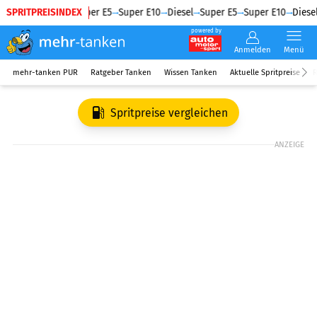
SPRITPREISINDEX
Diesel
Super E5
Super E10
Diesel
Super E5
Super E10
Diesel
powered by
Anmelden
Menü
mehr-tanken PUR
Ratgeber Tanken
Wissen Tanken
Aktuelle Spritpreise
R
Spritpreise vergleichen
ANZEIGE