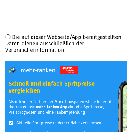
ⓘ Die auf dieser Webseite/App bereitgestellten
Daten dienen ausschließlich der
Verbraucherinformation.
Schnell und einfach Spritpreise
vergleichen
Als offizieller Partner der Markttransparenzstelle liefert dir
die kostenlose
mehr-tanken App
akutelle Spritpreise,
Preisprognosen und eine Tankempfehlung
Aktuelle Spritpreise in deiner Nähe vergleichen