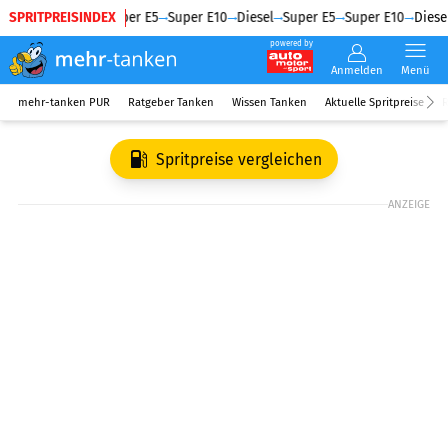
SPRITPREISINDEX
Diesel
Super E5
Super E10
Diesel
Super E5
Super E10
Diesel
powered by
Anmelden
Menü
mehr-tanken PUR
Ratgeber Tanken
Wissen Tanken
Aktuelle Spritpreise
R
Spritpreise vergleichen
ANZEIGE