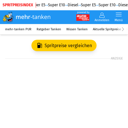
SPRITPREISINDEX
Diesel
Super E5
Super E10
Diesel
Super E5
Super E10
Diesel
powered by
Anmelden
Menü
mehr-tanken PUR
Ratgeber Tanken
Wissen Tanken
Aktuelle Spritpreise
R
Spritpreise vergleichen
ANZEIGE