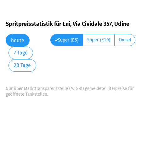
Spritpreisstatistik für Eni, Via Cividale 357, Udine
Super (E10)
Diesel
Super (E5)
heute
7 Tage
28 Tage
Nur über Markttransparenzstelle (MTS-K) gemeldete Literpreise für
geöffnete Tankstellen.