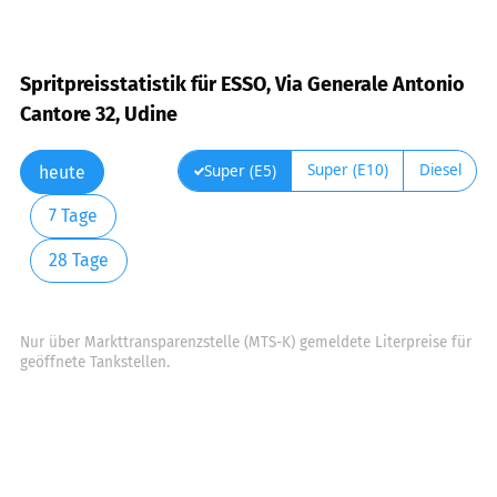
Spritpreisstatistik für ESSO, Via Generale Antonio
Cantore 32, Udine
Super (E10)
Diesel
Super (E5)
heute
7 Tage
28 Tage
Nur über Markttransparenzstelle (MTS-K) gemeldete Literpreise für
geöffnete Tankstellen.