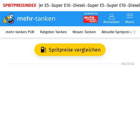
SPRITPREISINDEX
Diesel
Super E5
Super E10
Diesel
Super E5
Super E10
Diesel
powered by
Anmelden
Menü
mehr-tanken PUR
Ratgeber Tanken
Wissen Tanken
Aktuelle Spritpreise
R
Spritpreise vergleichen
ANZEIGE