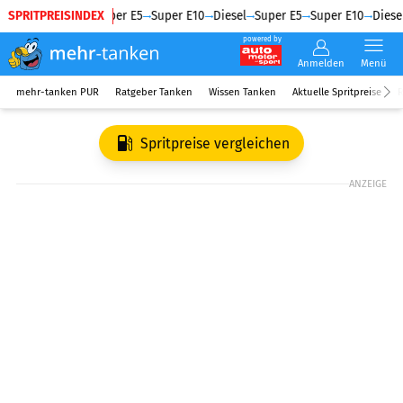
SPRITPREISINDEX
Diesel
Super E5
Super E10
Diesel
Super E5
Super E10
Diesel
powered by
Anmelden
Menü
mehr-tanken PUR
Ratgeber Tanken
Wissen Tanken
Aktuelle Spritpreise
R
Spritpreise vergleichen
ANZEIGE