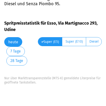
Diesel und Senza Piombo 95.
Spritpreisstatistik für Esso, Via Martignacco 293,
Udine
Super (E10)
Diesel
Super (E5)
heute
7 Tage
28 Tage
Nur über Markttransparenzstelle (MTS-K) gemeldete Literpreise für
geöffnete Tankstellen.