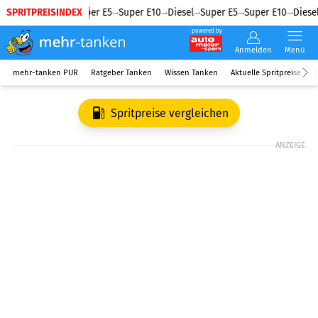
SPRITPREISINDEX
Diesel
Super E5
Super E10
Diesel
Super E5
Super E10
Diesel
powered by
Anmelden
Menü
mehr-tanken PUR
Ratgeber Tanken
Wissen Tanken
Aktuelle Spritpreise
R
Spritpreise vergleichen
ANZEIGE