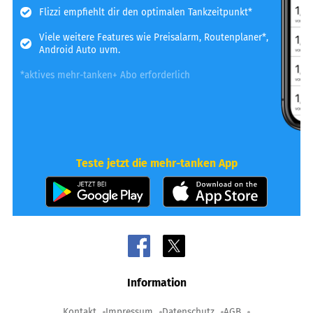
Flizzi empfiehlt dir den optimalen Tankzeitpunkt*
Viele weitere Features wie Preisalarm, Routenplaner*,
Android Auto uvm.
*aktives mehr-tanken+ Abo erforderlich
Teste jetzt die mehr-tanken App
Information
Kontakt
Impressum
Datenschutz
AGB