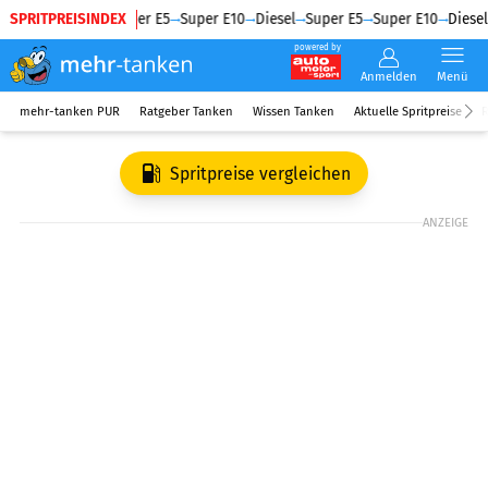
SPRITPREISINDEX
Diesel
Super E5
Super E10
Diesel
Super E5
Super E10
Diesel
powered by
Anmelden
Menü
mehr-tanken PUR
Ratgeber Tanken
Wissen Tanken
Aktuelle Spritpreise
R
Spritpreise vergleichen
ANZEIGE