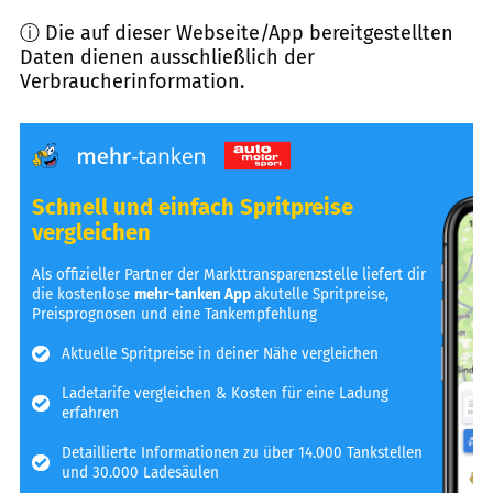
ⓘ Die auf dieser Webseite/App bereitgestellten
Daten dienen ausschließlich der
Verbraucherinformation.
Schnell und einfach Spritpreise
vergleichen
Als offizieller Partner der Markttransparenzstelle liefert dir
die kostenlose
mehr-tanken App
akutelle Spritpreise,
Preisprognosen und eine Tankempfehlung
Aktuelle Spritpreise in deiner Nähe vergleichen
Ladetarife vergleichen & Kosten für eine Ladung
erfahren
Detaillierte Informationen zu über 14.000 Tankstellen
und 30.000 Ladesäulen