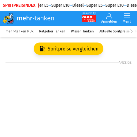
SPRITPREISINDEX
Diesel
Super E5
Super E10
Diesel
Super E5
Super E10
Diesel
powered by
Anmelden
Menü
mehr-tanken PUR
Ratgeber Tanken
Wissen Tanken
Aktuelle Spritpreise
R
Spritpreise vergleichen
ANZEIGE