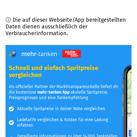
ⓘ Die auf dieser Webseite/App bereitgestellten
Daten dienen ausschließlich der
Verbraucherinformation.
Schnell und einfach Spritpreise
vergleichen
Als offizieller Partner der Markttransparenzstelle liefert dir
die kostenlose
mehr-tanken App
akutelle Spritpreise,
Preisprognosen und eine Tankempfehlung
Aktuelle Spritpreise in deiner Nähe vergleichen
Ladetarife vergleichen & Kosten für eine Ladung
erfahren
Detaillierte Informationen zu über 14.000 Tankstellen