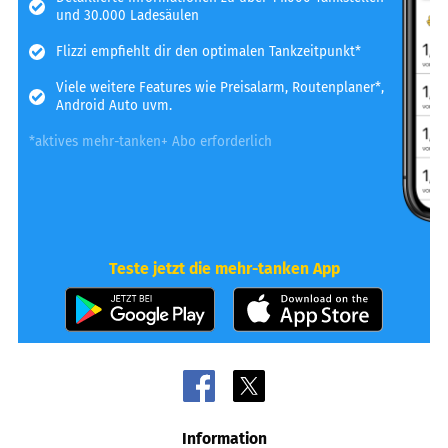
und 30.000 Ladesäulen
Flizzi empfiehlt dir den optimalen Tankzeitpunkt*
Viele weitere Features wie Preisalarm, Routenplaner*,
Android Auto uvm.
*aktives mehr-tanken+ Abo erforderlich
Teste jetzt die mehr-tanken App
Information