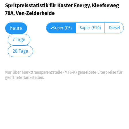
Spritpreisstatistik für Kuster Energy, Kleefseweg
78A, Ven-Zelderheide
Super (E10)
Diesel
Super (E5)
heute
7 Tage
28 Tage
Nur über Markttransparenzstelle (MTS-K) gemeldete Literpreise für
geöffnete Tankstellen.