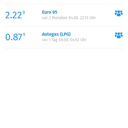
Freitag:
09:00-17:00
2.22
Euro 95
Samstag:
09:00-17:00
9
vor 2 Monaten 04.06. 22:13 Uhr
Sonntag:
09:00-17:00
0.87
Autogas (LPG)
9
vor 1 Tag 06.08. 04:53 Uhr