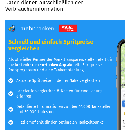
Daten dienen ausschließlich der
Verbraucherinformation.
Schnell und einfach Spritpreise
vergleichen
Als offizieller Partner der Markttransparenzstelle liefert dir
die kostenlose
mehr-tanken App
akutelle Spritpreise,
Preisprognosen und eine Tankempfehlung
Aktuelle Spritpreise in deiner Nähe vergleichen
Ladetarife vergleichen & Kosten für eine Ladung
erfahren
Detaillierte Informationen zu über 14.000 Tankstellen
und 30.000 Ladesäulen
Flizzi empfiehlt dir den optimalen Tankzeitpunkt*