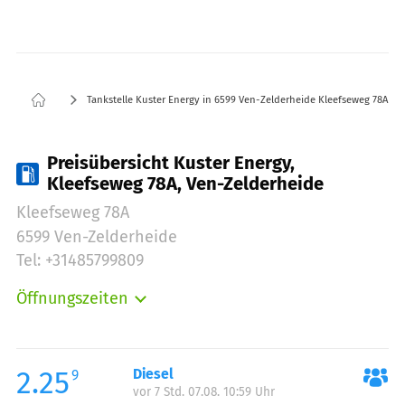
Tankstelle Kuster Energy in 6599 Ven-Zelderheide Kleefseweg 78A
Preisübersicht Kuster Energy,
Kleefseweg 78A, Ven-Zelderheide
Kleefseweg 78A
6599 Ven-Zelderheide
Tel: +31485799809
Öffnungszeiten
Montag:
09:00-17:00
Dienstag:
09:00-17:00
Mittwoch:
09:00-17:00
2.25
Diesel
9
vor 7 Std. 07.08. 10:59 Uhr
Donnerstag:
09:00-17:00