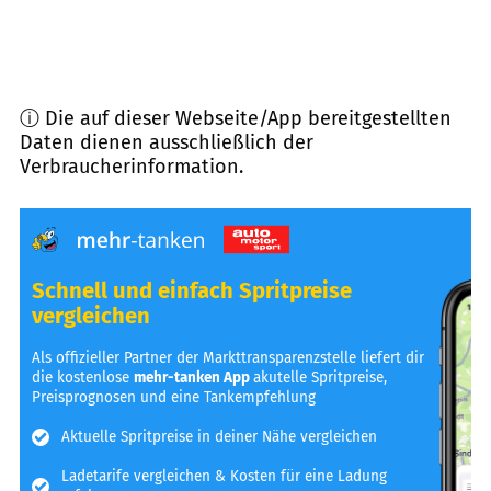
ⓘ Die auf dieser Webseite/App bereitgestellten
Daten dienen ausschließlich der
Verbraucherinformation.
Schnell und einfach Spritpreise
vergleichen
Als offizieller Partner der Markttransparenzstelle liefert dir
die kostenlose
mehr-tanken App
akutelle Spritpreise,
Preisprognosen und eine Tankempfehlung
Aktuelle Spritpreise in deiner Nähe vergleichen
Ladetarife vergleichen & Kosten für eine Ladung