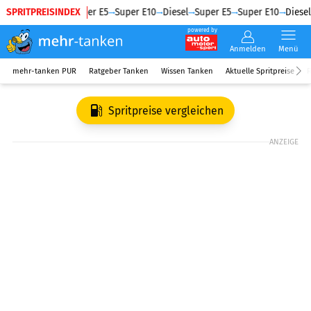
SPRITPREISINDEX
Diesel
Super E5
Super E10
Diesel
Super E5
Super E10
Diesel
powered by
Anmelden
Menü
mehr-tanken PUR
Ratgeber Tanken
Wissen Tanken
Aktuelle Spritpreise
R
Spritpreise vergleichen
ANZEIGE