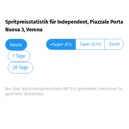
Spritpreisstatistik für Independent, Piazzale Porta
Nuova 3, Verona
Super (E10)
Diesel
Super (E5)
heute
7 Tage
28 Tage
Nur über Markttransparenzstelle (MTS-K) gemeldete Literpreise für
geöffnete Tankstellen.