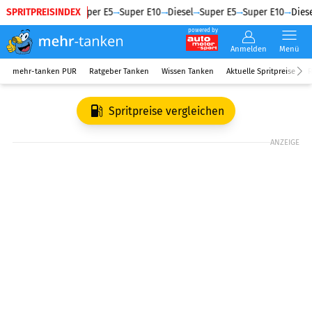
SPRITPREISINDEX
Diesel
Super E5
Super E10
Diesel
Super E5
Super E10
Diese
powered by
Anmelden
Menü
mehr-tanken PUR
Ratgeber Tanken
Wissen Tanken
Aktuelle Spritpreise
R
Spritpreise vergleichen
ANZEIGE