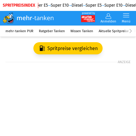
SPRITPREISINDEX
Diesel
Super E5
Super E10
Diesel
Super E5
Super E10
Diesel
powered by
Anmelden
Menü
mehr-tanken PUR
Ratgeber Tanken
Wissen Tanken
Aktuelle Spritpreise
R
Spritpreise vergleichen
ANZEIGE