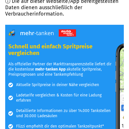
ⓘ Die auf dieser Webseite/App bereitgestellten
Daten dienen ausschließlich der
Verbraucherinformation.
Schnell und einfach Spritpreise
vergleichen
Als offizieller Partner der Markttransparenzstelle liefert dir
die kostenlose
mehr-tanken App
akutelle Spritpreise,
Preisprognosen und eine Tankempfehlung
Aktuelle Spritpreise in deiner Nähe vergleichen
Ladetarife vergleichen & Kosten für eine Ladung
erfahren
Detaillierte Informationen zu über 14.000 Tankstellen
und 30.000 Ladesäulen
Flizzi empfiehlt dir den optimalen Tankzeitpunkt*