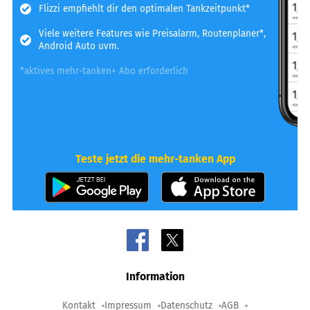
Flizzi empfiehlt dir den optimalen Tankzeitpunkt*
Viele weitere Features wie Preisalarm, Routenplaner*,
Android Auto uvm.
*aktives mehr-tanken+ Abo erforderlich
Teste jetzt die mehr-tanken App
Information
Kontakt
Impressum
Datenschutz
AGB