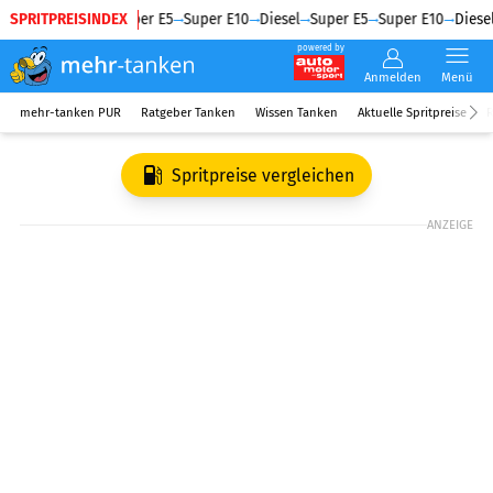
SPRITPREISINDEX
Diesel
Super E5
Super E10
Diesel
Super E5
Super E10
Diesel
powered by
Anmelden
Menü
mehr-tanken PUR
Ratgeber Tanken
Wissen Tanken
Aktuelle Spritpreise
R
Spritpreise vergleichen
ANZEIGE