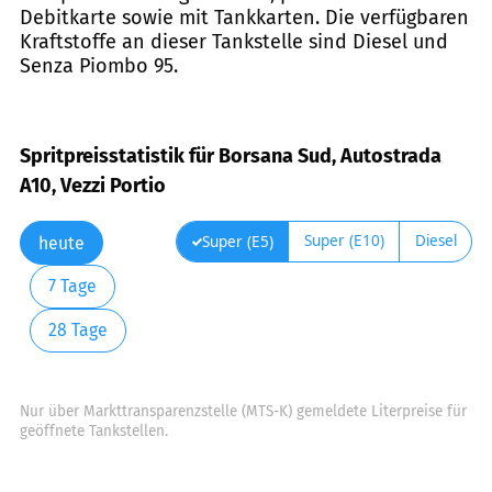
Debitkarte sowie mit Tankkarten. Die verfügbaren
Kraftstoffe an dieser Tankstelle sind Diesel und
Senza Piombo 95.
Spritpreisstatistik für Borsana Sud, Autostrada
A10, Vezzi Portio
Super (E10)
Diesel
Super (E5)
heute
7 Tage
28 Tage
Nur über Markttransparenzstelle (MTS-K) gemeldete Literpreise für
geöffnete Tankstellen.