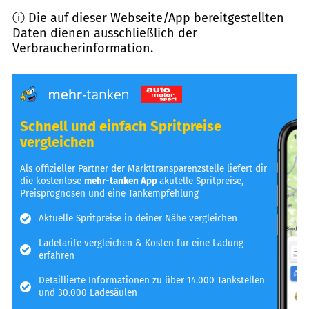
ⓘ Die auf dieser Webseite/App bereitgestellten
Daten dienen ausschließlich der
Verbraucherinformation.
Schnell und einfach Spritpreise
vergleichen
Als offizieller Partner der Markttransparenzstelle liefert dir
die kostenlose
mehr-tanken App
akutelle Spritpreise,
Preisprognosen und eine Tankempfehlung
Aktuelle Spritpreise in deiner Nähe vergleichen
Ladetarife vergleichen & Kosten für eine Ladung
erfahren
Detaillierte Informationen zu über 14.000 Tankstellen
und 30.000 Ladesäulen