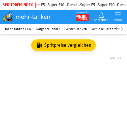
SPRITPREISINDEX
Diesel
Super E5
Super E10
Diesel
Super E5
Super E10
Diesel
powered by
Anmelden
Menü
mehr-tanken PUR
Ratgeber Tanken
Wissen Tanken
Aktuelle Spritpreise
R
Spritpreise vergleichen
ANZEIGE