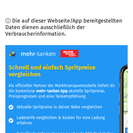
ⓘ Die auf dieser Webseite/App bereitgestellten
Daten dienen ausschließlich der
Verbraucherinformation.
Schnell und einfach Spritpreise
vergleichen
Als offizieller Partner der Markttransparenzstelle liefert dir
die kostenlose
mehr-tanken App
akutelle Spritpreise,
Preisprognosen und eine Tankempfehlung
Aktuelle Spritpreise in deiner Nähe vergleichen
Ladetarife vergleichen & Kosten für eine Ladung
erfahren