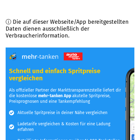
ⓘ Die auf dieser Webseite/App bereitgestellten
Daten dienen ausschließlich der
Verbraucherinformation.
Schnell und einfach Spritpreise
vergleichen
Als offizieller Partner der Markttransparenzstelle liefert dir
die kostenlose
mehr-tanken App
akutelle Spritpreise,
Preisprognosen und eine Tankempfehlung
Aktuelle Spritpreise in deiner Nähe vergleichen
Ladetarife vergleichen & Kosten für eine Ladung
erfahren