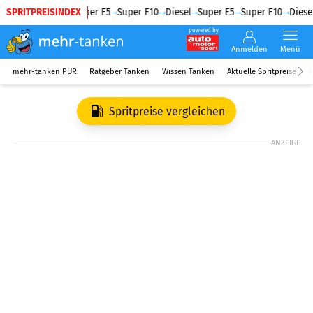
SPRITPREISINDEX
Diesel
Super E5
Super E10
Diesel
Super E5
Super E10
Diesel
powered by
Anmelden
Menü
mehr-tanken PUR
Ratgeber Tanken
Wissen Tanken
Aktuelle Spritpreise
R
Spritpreise vergleichen
ANZEIGE