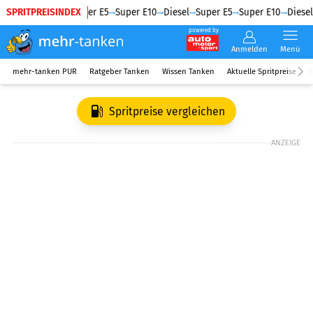
SPRITPREISINDEX
Diesel
Super E5
Super E10
Diesel
Super E5
Super E10
Diesel
powered by
Anmelden
Menü
mehr-tanken PUR
Ratgeber Tanken
Wissen Tanken
Aktuelle Spritpreise
R
Spritpreise vergleichen
ANZEIGE