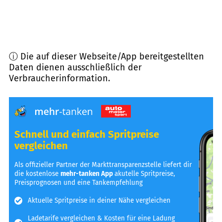
ⓘ Die auf dieser Webseite/App bereitgestellten
Daten dienen ausschließlich der
Verbraucherinformation.
Schnell und einfach Spritpreise
vergleichen
Als offizieller Partner der Markttransparenzstelle liefert dir
die kostenlose
mehr-tanken App
akutelle Spritpreise,
Preisprognosen und eine Tankempfehlung
Aktuelle Spritpreise in deiner Nähe vergleichen
Ladetarife vergleichen & Kosten für eine Ladung