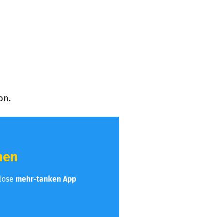
on.
hen
nlose
mehr-tanken App