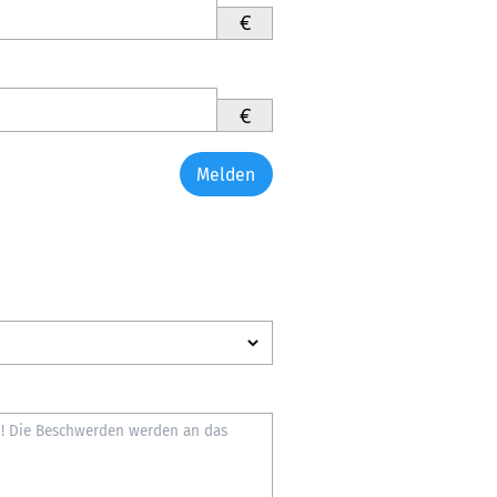
€
€
Melden