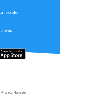
 Ladesäulen
to uvm.
Privacy Manager