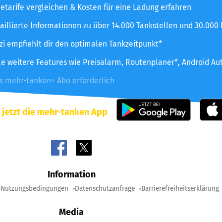
etarife vergleichen & Kosten für eine Ladung erfahren
aillierte Informationen zu über 14.000 Tankstellen und 30.000
zzi empfiehlt dir den optimalen Tankzeitpunkt*
le weitere Features wie Preisalarm, Routenplaner*, Android Au
es mehr-tanken+ Abo erforderlich
 jetzt die mehr-tanken App
Information
Nutzungsbedingungen
Datenschutzanfrage
Barrierefreiheitserklärung
Media