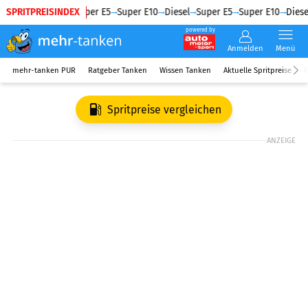
SPRITPREISINDEX
Diesel
Super E5
Super E10
Diesel
Super E5
Super E10
Diese
powered by
Anmelden
Menü
mehr-tanken PUR
Ratgeber Tanken
Wissen Tanken
Aktuelle Spritpreise
R
Spritpreise vergleichen
ANZEIGE