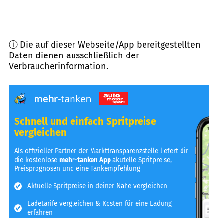
ⓘ Die auf dieser Webseite/App bereitgestellten
Daten dienen ausschließlich der
Verbraucherinformation.
Schnell und einfach Spritpreise
vergleichen
Als offizieller Partner der Markttransparenzstelle liefert dir
die kostenlose
mehr-tanken App
akutelle Spritpreise,
Preisprognosen und eine Tankempfehlung
Aktuelle Spritpreise in deiner Nähe vergleichen
Ladetarife vergleichen & Kosten für eine Ladung
erfahren