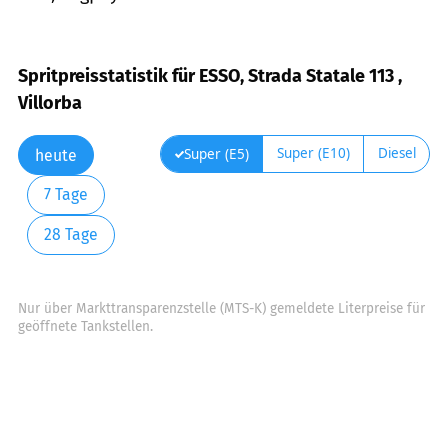
Spritpreisstatistik für ESSO, Strada Statale 113 ,
Villorba
Super (E10)
Diesel
Super (E5)
heute
7 Tage
28 Tage
Nur über Markttransparenzstelle (MTS-K) gemeldete Literpreise für
geöffnete Tankstellen.