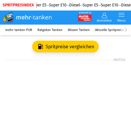
SPRITPREISINDEX
Diesel
Super E5
Super E10
Diesel
Super E5
Super E10
Diesel
powered by
Anmelden
Menü
mehr-tanken PUR
Ratgeber Tanken
Wissen Tanken
Aktuelle Spritpreise
R
Spritpreise vergleichen
ANZEIGE