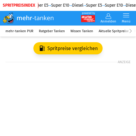
SPRITPREISINDEX
Diesel
Super E5
Super E10
Diesel
Super E5
Super E10
Diesel
powered by
Anmelden
Menü
mehr-tanken PUR
Ratgeber Tanken
Wissen Tanken
Aktuelle Spritpreise
R
Spritpreise vergleichen
ANZEIGE