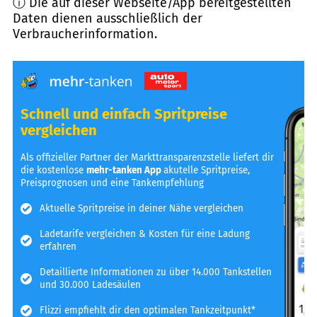
ⓘ Die auf dieser Webseite/App bereitgestellten
Daten dienen ausschließlich der
Verbraucherinformation.
Schnell und einfach Spritpreise
vergleichen
Als offizieller Partner der Markttransparenzstelle liefert dir
die kostenlose
mehr-tanken App
akutelle Spritpreise,
Preisprognosen und eine Tankempfehlung
Aktuelle Spritpreise in deiner Nähe vergleichen
Ladetarife vergleichen & Kosten für eine Ladung
erfahren
Detaillierte Informationen zu über 14.000 Tankstellen
und 30.000 Ladesäulen
Flizzi empfiehlt dir den optimalen Tankzeitpunkt*