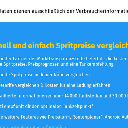
Daten dienen ausschließlich der Verbraucherinformati
ell und einfach Spritpreise vergleic
izieller Partner der Markttransparenzstelle liefert dir die koste
le Spritpreise, Preisprognosen und eine Tankempfehlung
uelle Spritpreise in deiner Nähe vergleichen
etarife vergleichen & Kosten für eine Ladung erfahren
aillierte Informationen zu über 14.000 Tankstellen und 30.000
zzi empfiehlt dir den optimalen Tankzeitpunkt*
le weitere Features wie Preisalarm, Routenplaner*, Android Au
es mehr-tanken+ Abo erforderlich