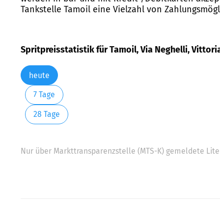
Tankstelle Tamoil eine Vielzahl von Zahlungsmögl
Spritpreisstatistik für Tamoil, Via Neghelli, Vittori
heute
7 Tage
28 Tage
Nur über Markttransparenzstelle (MTS-K) gemeldete Liter