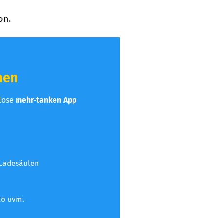
on.
hen
nlose
mehr-tanken App
 Ladesäulen
to uvm.