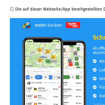
ⓘ Die auf dieser Webseite/App bereitgestellten 
Schn
Als off
akutel
Akt
Lad
Det
Fli
Vie
*aktiv