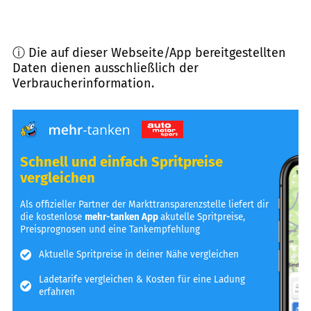
ⓘ Die auf dieser Webseite/App bereitgestellten
Daten dienen ausschließlich der
Verbraucherinformation.
Schnell und einfach Spritpreise
vergleichen
Als offizieller Partner der Markttransparenzstelle liefert dir
die kostenlose
mehr-tanken App
akutelle Spritpreise,
Preisprognosen und eine Tankempfehlung
Aktuelle Spritpreise in deiner Nähe vergleichen
Ladetarife vergleichen & Kosten für eine Ladung
erfahren