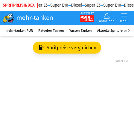
SPRITPREISINDEX
Diesel
Super E5
Super E10
Diesel
Super E5
Super E10
Diesel
powered by
Anmelden
Menü
mehr-tanken PUR
Ratgeber Tanken
Wissen Tanken
Aktuelle Spritpreise
R
Spritpreise vergleichen
ANZEIGE