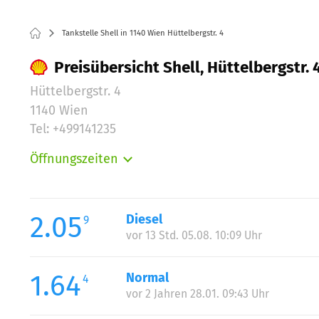
Tankstelle Shell in 1140 Wien Hüttelbergstr. 4
Preisübersicht Shell, Hüttelbergstr. 
Hüttelbergstr. 4
1140 Wien
Tel: +499141235
Öffnungszeiten
Montag:
Dienstag:
Mittwoch:
2.05
Diesel
9
Donnerstag:
vor 13 Std. 05.08. 10:09 Uhr
Freitag:
Samstag:
1.64
Normal
4
Sonntag:
vor 2 Jahren 28.01. 09:43 Uhr