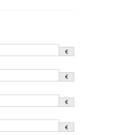
€
€
€
€