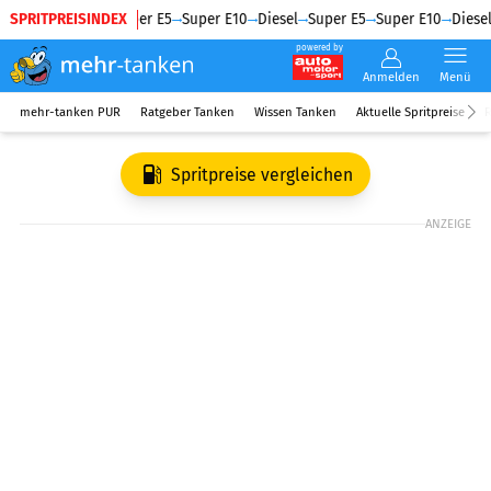
SPRITPREISINDEX
Diesel
Super E5
Super E10
Diesel
Super E5
Super E10
Diesel
powered by
Anmelden
Menü
mehr-tanken PUR
Ratgeber Tanken
Wissen Tanken
Aktuelle Spritpreise
R
Spritpreise vergleichen
ANZEIGE