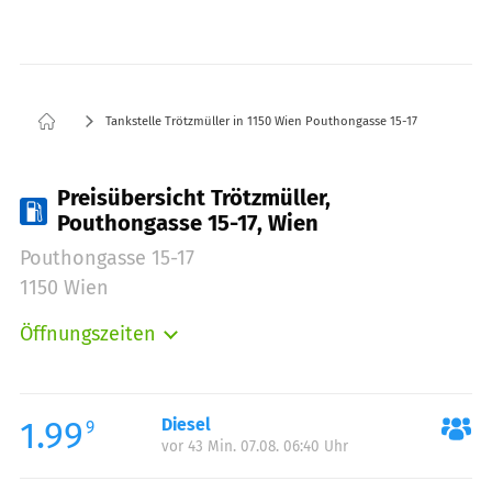
Tankstelle Trötzmüller in 1150 Wien Pouthongasse 15-17
Preisübersicht Trötzmüller,
Pouthongasse 15-17, Wien
Pouthongasse 15-17
1150 Wien
Öffnungszeiten
Montag:
06:00-24:00
Dienstag:
06:00-24:00
Mittwoch:
06:00-24:00
1.99
Diesel
9
vor 43 Min. 07.08. 06:40 Uhr
Donnerstag:
06:00-24:00
Freitag:
06:00-24:00