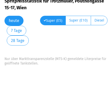
Spritpreisstatistik für Trötzmüller, Pouthongasse
15-17, Wien
Super (E10)
Diesel
Super (E5)
heute
7 Tage
28 Tage
Nur über Markttransparenzstelle (MTS-K) gemeldete Literpreise für
geöffnete Tankstellen.