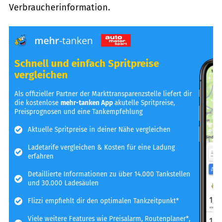
Verbraucherinformation.
Schnell und einfach Spritpreise
vergleichen
Als offizieller Partner der Markttransparenzstelle liefert dir
die kostenlose
mehr-tanken App
akutelle Spritpreise,
Preisprognosen und eine Tankempfehlung
Aktuelle Spritpreise in deiner Nähe vergleichen
Ladetarife vergleichen & Kosten für eine Ladung
erfahren
Detaillierte Informationen zu über 14.000 Tankstellen
und 30.000 Ladesäulen
Flizzi empfiehlt dir den optimalen Tankzeitpunkt*
Viele weitere Features wie Preisalarm, Routenplaner*,