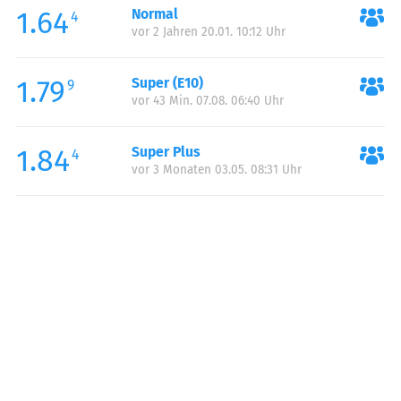
1.64
Normal
Samstag:
06:00-24:00
4
vor 2 Jahren 20.01. 10:12 Uhr
Sonntag:
06:00-24:00
1.79
Super (E10)
9
vor 43 Min. 07.08. 06:40 Uhr
1.84
Super Plus
4
vor 3 Monaten 03.05. 08:31 Uhr