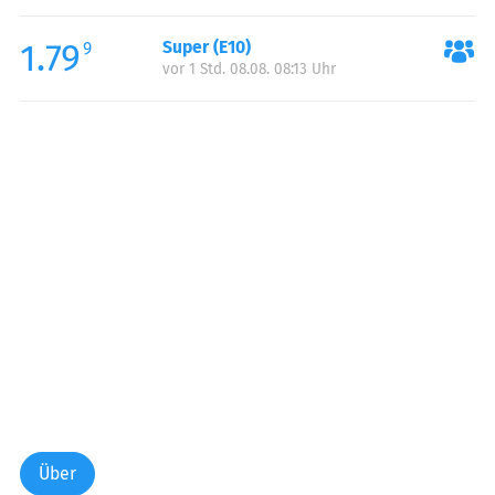
Freitag:
00:00-24:00
1.79
Super (E10)
Samstag:
00:00-24:00
9
vor 1 Std. 08.08. 08:13 Uhr
Sonntag:
00:00-24:00
Über