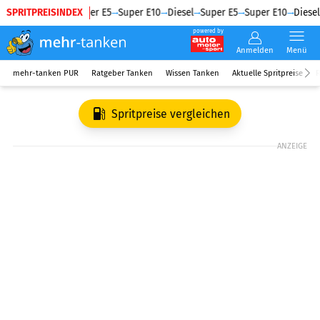
SPRITPREISINDEX
Diesel
Super E5
Super E10
Diesel
Super E5
Super E10
Diesel
powered by
Anmelden
Menü
mehr-tanken PUR
Ratgeber Tanken
Wissen Tanken
Aktuelle Spritpreise
R
Spritpreise vergleichen
ANZEIGE