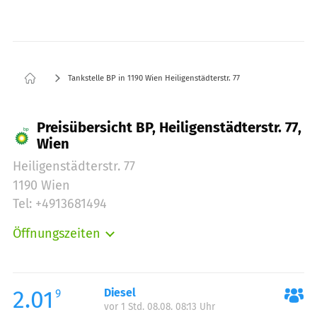
Tankstelle BP in 1190 Wien Heiligenstädterstr. 77
Preisübersicht BP, Heiligenstädterstr. 77,
Wien
Heiligenstädterstr. 77
1190 Wien
Tel: +4913681494
Öffnungszeiten
Montag:
00:00-24:00
Dienstag:
00:00-24:00
Mittwoch:
00:00-24:00
2.01
Diesel
9
vor 1 Std. 08.08. 08:13 Uhr
Donnerstag:
00:00-24:00