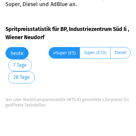
Super, Diesel und AdBlue an.
Spritpreisstatistik für BP, Industriezentrum Süd Ii ,
Wiener Neudorf
Super (E10)
Diesel
Super (E5)
heute
7 Tage
28 Tage
Nur über Markttransparenzstelle (MTS-K) gemeldete Literpreise für
geöffnete Tankstellen.