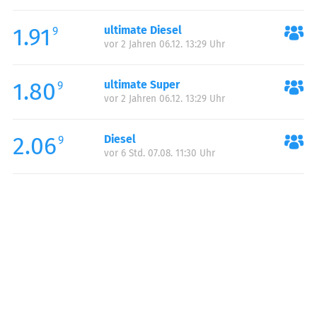
Freitag:
00:00-23:59
1.91
ultimate Diesel
Samstag:
06:00-22:00
9
vor 2 Jahren 06.12. 13:29 Uhr
Sonntag:
06:00-22:00
1.80
ultimate Super
9
vor 2 Jahren 06.12. 13:29 Uhr
2.06
Diesel
9
vor 6 Std. 07.08. 11:30 Uhr