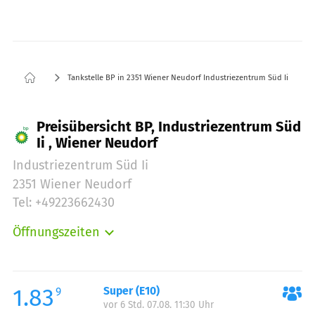
Tankstelle BP in 2351 Wiener Neudorf Industriezentrum Süd Ii
Preisübersicht BP, Industriezentrum Süd
Ii , Wiener Neudorf
Industriezentrum Süd Ii
2351 Wiener Neudorf
Tel: +49223662430
Öffnungszeiten
Montag:
00:00-23:59
Dienstag:
00:00-23:59
Mittwoch:
00:00-23:59
1.83
Super (E10)
9
vor 6 Std. 07.08. 11:30 Uhr
Donnerstag:
00:00-23:59