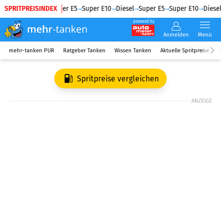
SPRITPREISINDEX
Diesel
Super E5
Super E10
Diesel
Super E5
Super E10
Diesel
powered by
Anmelden
Menü
mehr-tanken PUR
Ratgeber Tanken
Wissen Tanken
Aktuelle Spritpreise
R
Spritpreise vergleichen
ANZEIGE