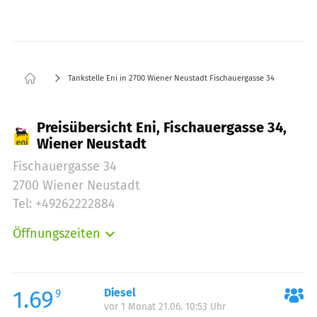
Tankstelle Eni in 2700 Wiener Neustadt Fischauergasse 34
Preisübersicht Eni, Fischauergasse 34,
Wiener Neustadt
Fischauergasse 34
2700 Wiener Neustadt
Tel: +49262222884
Öffnungszeiten
Montag:
00:00-24:00
Dienstag:
00:00-24:00
Mittwoch:
00:00-24:00
1.69
Diesel
9
vor 1 Monat 21.06. 10:53 Uhr
Donnerstag:
00:00-24:00