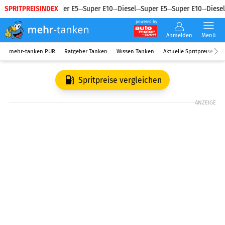
SPRITPREISINDEX
Diesel
Super E5
Super E10
Diesel
Super E5
Super E10
Diesel
powered by
Anmelden
Menü
mehr-tanken PUR
Ratgeber Tanken
Wissen Tanken
Aktuelle Spritpreise
R
Spritpreise vergleichen
ANZEIGE