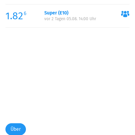
Freitag:
00:00-24:00
1.82
Super (E10)
Samstag:
00:00-24:00
6
vor 2 Tagen 05.08. 14:00 Uhr
Sonntag:
00:00-24:00
Über