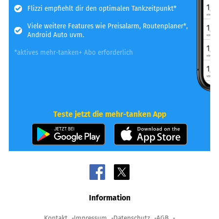
Flizzi empfiehlt dir den optimalen Tankzeitpunkt*
Viele weitere Features wie Preisalarm, Routenplaner*,
Android Auto uvm.
*aktives mehr-tanken+ Abo erforderlich
Teste jetzt die mehr-tanken App
Information
Kontakt
Impressum
Datenschutz
AGB