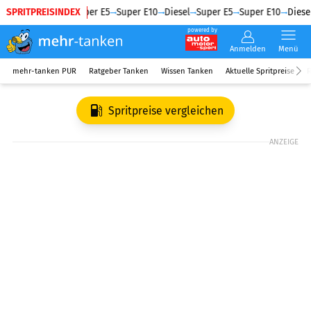
SPRITPREISINDEX
Diesel
Super E5
Super E10
Diesel
Super E5
Super E10
Diesel
powered by
Anmelden
Menü
mehr-tanken PUR
Ratgeber Tanken
Wissen Tanken
Aktuelle Spritpreise
R
Spritpreise vergleichen
ANZEIGE