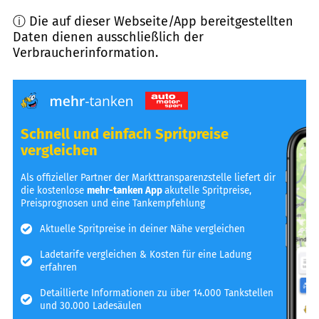
ⓘ Die auf dieser Webseite/App bereitgestellten
Daten dienen ausschließlich der
Verbraucherinformation.
Schnell und einfach Spritpreise
vergleichen
Als offizieller Partner der Markttransparenzstelle liefert dir
die kostenlose
mehr-tanken App
akutelle Spritpreise,
Preisprognosen und eine Tankempfehlung
Aktuelle Spritpreise in deiner Nähe vergleichen
Ladetarife vergleichen & Kosten für eine Ladung
erfahren
Detaillierte Informationen zu über 14.000 Tankstellen
und 30.000 Ladesäulen