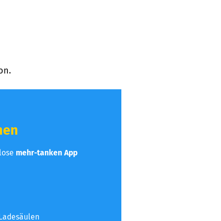
on.
hen
nlose
mehr-tanken App
 Ladesäulen