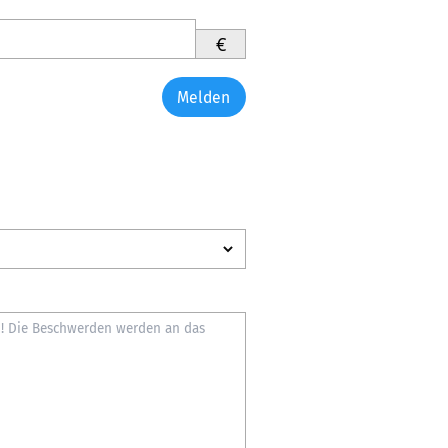
€
Melden