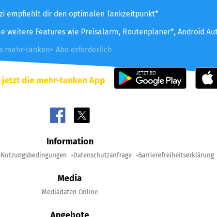
zzi empfiehlt dir den optimalen Tankzeitpunkt*
le weitere Features wie Preisalarm, Routenplaner*, Android Au
es mehr-tanken+ Abo erforderlich
 jetzt die mehr-tanken App
Information
Nutzungsbedingungen
Datenschutzanfrage
Barrierefreiheitserklärung
Media
Mediadaten Online
Angebote