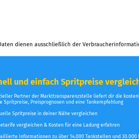
Daten dienen ausschließlich der Verbraucherinformati
ell und einfach Spritpreise vergleic
izieller Partner der Markttransparenzstelle liefert dir die koste
le Spritpreise, Preisprognosen und eine Tankempfehlung
uelle Spritpreise in deiner Nähe vergleichen
etarife vergleichen & Kosten für eine Ladung erfahren
aillierte Informationen zu über 14.000 Tankstellen und 30.000