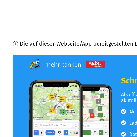
ⓘ Die auf dieser Webseite/App bereitgestellten 
Schn
Als off
akutel
Akt
Lad
Det