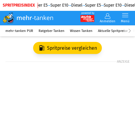
SPRITPREISINDEX
Diesel
Super E5
Super E10
Diesel
Super E5
Super E10
Diesel
powered by
Anmelden
Menü
mehr-tanken PUR
Ratgeber Tanken
Wissen Tanken
Aktuelle Spritpreise
R
Spritpreise vergleichen
ANZEIGE