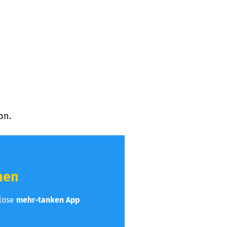
on.
hen
nlose
mehr-tanken App