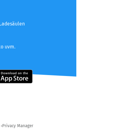
 Ladesäulen
to uvm.
Privacy Manager