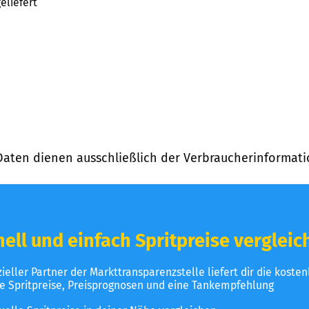
eliefert
Daten dienen ausschließlich der Verbraucherinformati
ell und einfach Spritpreise vergleic
izieller Partner der Markttransparenzstelle liefert dir die koste
le Spritpreise, Preisprognosen und eine Tankempfehlung