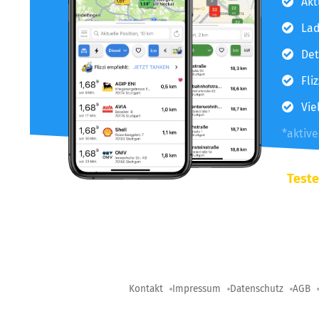
Akt
Lad
Det
Fli
Vie
*aktiv
Teste
Kontakt
Impressum
Datenschutz
AGB