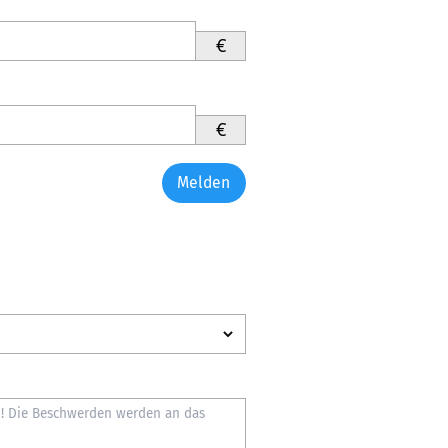
€
€
Melden