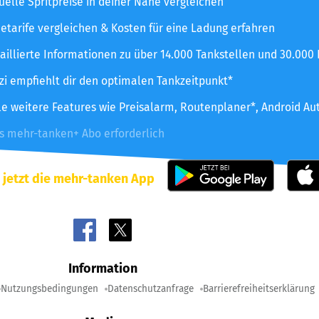
uelle Spritpreise in deiner Nähe vergleichen
etarife vergleichen & Kosten für eine Ladung erfahren
aillierte Informationen zu über 14.000 Tankstellen und 30.000
zzi empfiehlt dir den optimalen Tankzeitpunkt*
le weitere Features wie Preisalarm, Routenplaner*, Android Au
es mehr-tanken+ Abo erforderlich
 jetzt die mehr-tanken App
Information
Nutzungsbedingungen
Datenschutzanfrage
Barrierefreiheitserklärung