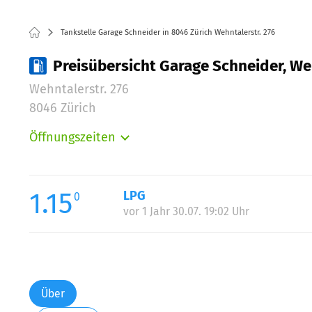
Tankstelle Garage Schneider in 8046 Zürich Wehntalerstr. 276
Preisübersicht Garage Schneider, Weh
Wehntalerstr. 276
8046 Zürich
Öffnungszeiten
Montag:
Dienstag:
Mittwoch:
1.15
LPG
0
Donnerstag:
vor 1 Jahr 30.07. 19:02 Uhr
Freitag:
Samstag:
Über