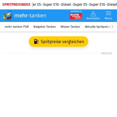
SPRITPREISINDEX
Diesel
Super E5
Super E10
Diesel
Super E5
Super E10
Diesel
powered by
Anmelden
Menü
mehr-tanken PUR
Ratgeber Tanken
Wissen Tanken
Aktuelle Spritpreise
R
Spritpreise vergleichen
ANZEIGE