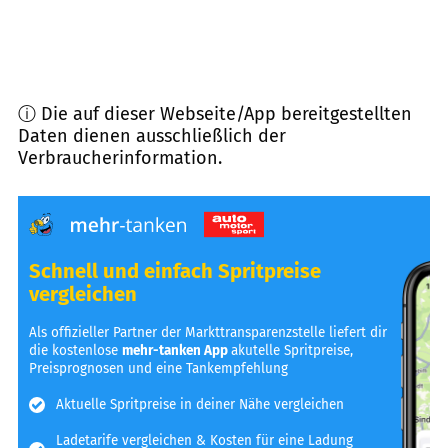
ⓘ Die auf dieser Webseite/App bereitgestellten
Daten dienen ausschließlich der
Verbraucherinformation.
Schnell und einfach Spritpreise
vergleichen
Als offizieller Partner der Markttransparenzstelle liefert dir
die kostenlose
mehr-tanken App
akutelle Spritpreise,
Preisprognosen und eine Tankempfehlung
Aktuelle Spritpreise in deiner Nähe vergleichen
Ladetarife vergleichen & Kosten für eine Ladung