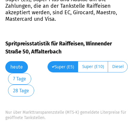
Zahlungen, die an der Tankstelle Raiffeisen
akzeptiert werden, sind EC, Girocard, Maestro,
Mastercard und Visa.
Spritpreisstatistik für Raiffeisen, Winnender
Straße 50, Affalterbach
Super (E10)
Diesel
Super (E5)
heute
7 Tage
28 Tage
Nur über Markttransparenzstelle (MTS-K) gemeldete Literpreise für
geöffnete Tankstellen.