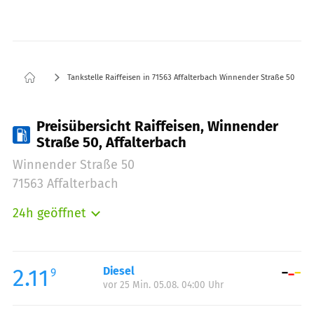
Tankstelle Raiffeisen in 71563 Affalterbach Winnender Straße 50
Preisübersicht Raiffeisen, Winnender
Straße 50, Affalterbach
Winnender Straße 50
71563 Affalterbach
24h geöffnet
Montag:
00:00-24:00
Dienstag:
00:00-24:00
Mittwoch:
00:00-24:00
2.11
Diesel
9
vor 25 Min. 05.08. 04:00 Uhr
Donnerstag:
00:00-24:00
Freitag:
00:00-24:00