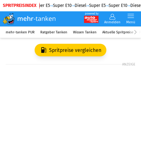
SPRITPREISINDEX
Diesel
Super E5
Super E10
Diesel
Super E5
Super E10
Diesel
powered by
Anmelden
Menü
mehr-tanken PUR
Ratgeber Tanken
Wissen Tanken
Aktuelle Spritpreise
R
Spritpreise vergleichen
ANZEIGE