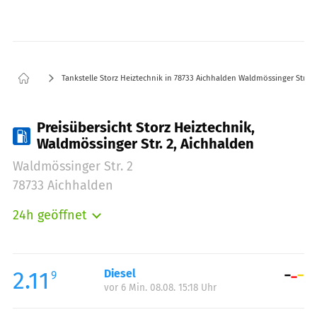
Tankstelle Storz Heiztechnik in 78733 Aichhalden Waldmössinger Str. 2
Preisübersicht Storz Heiztechnik,
Waldmössinger Str. 2, Aichhalden
Waldmössinger Str. 2
78733 Aichhalden
24h geöffnet
Montag:
00:00-24:00
Dienstag:
00:00-24:00
Mittwoch:
00:00-24:00
2.11
Diesel
9
vor 6 Min. 08.08. 15:18 Uhr
Donnerstag:
00:00-24:00
Freitag:
00:00-24:00