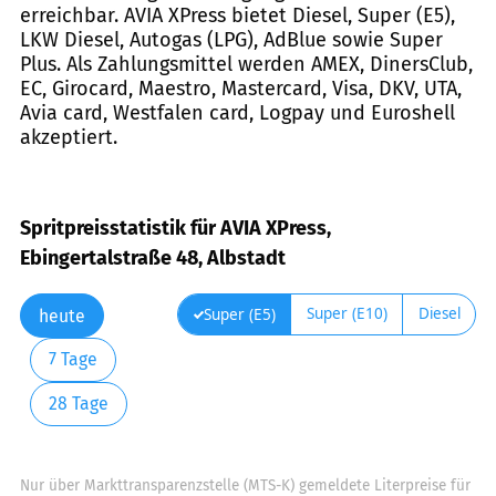
erreichbar. AVIA XPress bietet Diesel, Super (E5),
LKW Diesel, Autogas (LPG), AdBlue sowie Super
Plus. Als Zahlungsmittel werden AMEX, DinersClub,
EC, Girocard, Maestro, Mastercard, Visa, DKV, UTA,
Avia card, Westfalen card, Logpay und Euroshell
akzeptiert.
Spritpreisstatistik für AVIA XPress,
Ebingertalstraße 48, Albstadt
Super (E10)
Diesel
Super (E5)
heute
7 Tage
28 Tage
Nur über Markttransparenzstelle (MTS-K) gemeldete Literpreise für