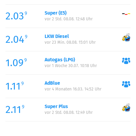
Freitag:
00:00-23:59
2.03
Super (E5)
Samstag:
00:00-23:59
9
vor 2 Std. 08.08. 12:48 Uhr
Sonntag:
00:00-23:59
2.04
LKW Diesel
9
vor 23 Min. 08.08. 15:01 Uhr
1.09
Autogas (LPG)
9
vor 1 Woche 30.07. 10:18 Uhr
1.11
AdBlue
9
vor 4 Monaten 16.03. 14:52 Uhr
2.11
Super Plus
9
vor 2 Std. 08.08. 12:49 Uhr