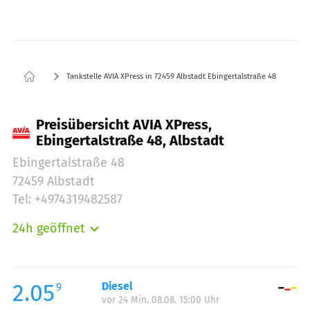
Tankstelle AVIA XPress in 72459 Albstadt Ebingertalstraße 48
Preisübersicht AVIA XPress,
Ebingertalstraße 48, Albstadt
Ebingertalstraße 48
72459 Albstadt
Tel: +4974319482587
24h geöffnet
Montag:
00:00-23:59
Dienstag:
00:00-23:59
Mittwoch:
00:00-23:59
2.05
Diesel
9
vor 24 Min. 08.08. 15:00 Uhr
Donnerstag:
00:00-23:59