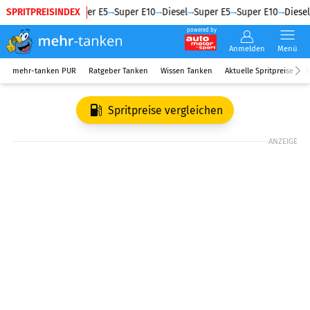
SPRITPREISINDEX
Diesel
Super E5
Super E10
Diesel
Super E5
Super E10
Diesel
powered by
Anmelden
Menü
mehr-tanken PUR
Ratgeber Tanken
Wissen Tanken
Aktuelle Spritpreise
R
Spritpreise vergleichen
ANZEIGE