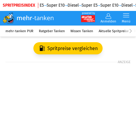
SPRITPREISINDEX
Diesel
Super E5
Super E10
Diesel
Super E5
Super E10
Diesel
S
powered by
Anmelden
Menü
mehr-tanken PUR
Ratgeber Tanken
Wissen Tanken
Aktuelle Spritpreise
R
Spritpreise vergleichen
ANZEIGE