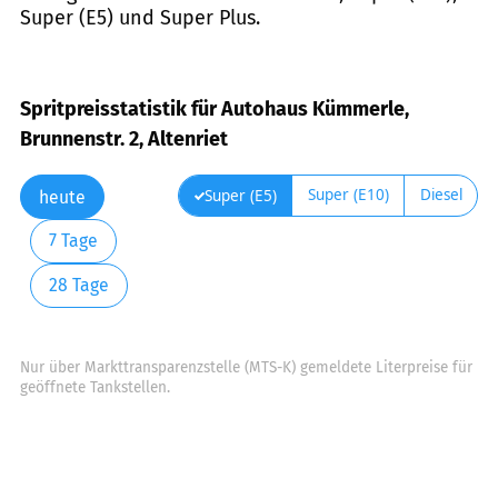
Super (E5) und Super Plus.
Spritpreisstatistik für Autohaus Kümmerle,
Brunnenstr. 2, Altenriet
Super (E10)
Diesel
Super (E5)
heute
7 Tage
28 Tage
Nur über Markttransparenzstelle (MTS-K) gemeldete Literpreise für
geöffnete Tankstellen.