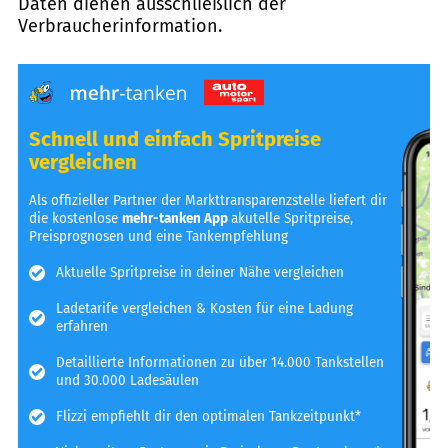
Daten dienen ausschließlich der
Verbraucherinformation.
Schnell und einfach Spritpreise
vergleichen
Als offizieller Partner der Markttransparenzstelle liefert dir
die kostenlose
mehr-tanken App
akutelle Spritpreise,
Preisprognosen und eine Tankempfehlung
Aktuelle Spritpreise in deiner Nähe vergleichen
Ladetarife vergleichen & Kosten für eine Ladung
erfahren
Detaillierte Informationen zu über 14.000 Tankstellen
und 30.000 Ladesäulen
Flizzi empfiehlt dir den optimalen Tankzeitpunkt*