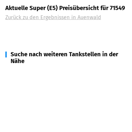
Aktuelle Super (E5) Preisübersicht für 71549
Zurück zu den Ergebnissen in
Auenwald
Suche nach weiteren Tankstellen in der
Nähe
71554
Weissach im Tal
(
3,2
km Entfernung)
71566
Althütte
(
3,8
km Entfernung)
71573
Allmersbach im Tal
(
5,8
km Entfernung)
71522
Backnang
(
5,9
km Entfernung)
71570
Oppenweiler
(
6,9
km Entfernung)
71540
Murrhardt
(
7,3
km Entfernung)