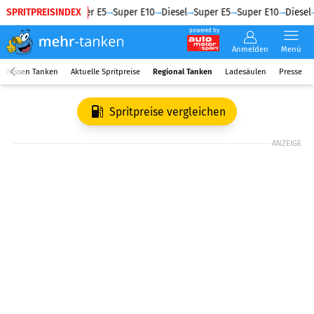
SPRITPREISINDEX
Diesel
Super E5
Super E10
Diesel
Super E5
Super E10
Diesel
powered by
Anmelden
Menü
Wissen Tanken
Aktuelle Spritpreise
Regional Tanken
Ladesäulen
Presse
Spritpreise vergleichen
ANZEIGE