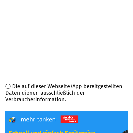
71560
Sulzbach an der Murr
(
7,4
km Entfernung)
73635
Rudersberg
(
7,5
km Entfernung)
73667
Kaisersbach
(
9,4
km Entfernung)
71576
Burgstetten
(
10,1
km Entfernung)
ⓘ Die auf dieser Webseite/App bereitgestellten
Daten dienen ausschließlich der
Verbraucherinformation.
Schnell und einfach Spritpreise