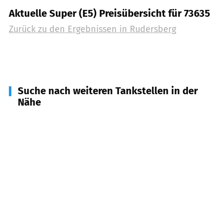
Aktuelle Super (E5) Preisübersicht für 73635
Zurück zu den Ergebnissen in
Rudersberg
Suche nach weiteren Tankstellen in der
Nähe
71554
Weissach im Tal
(
5,6
km Entfernung)
71566
Althütte
(
5,8
km Entfernung)
71573
Allmersbach im Tal
(
5,8
km Entfernung)
73663
Berglen
(
5,9
km Entfernung)
73642
Welzheim
(
6,2
km Entfernung)
73660
Urbach
(
6,8
km Entfernung)