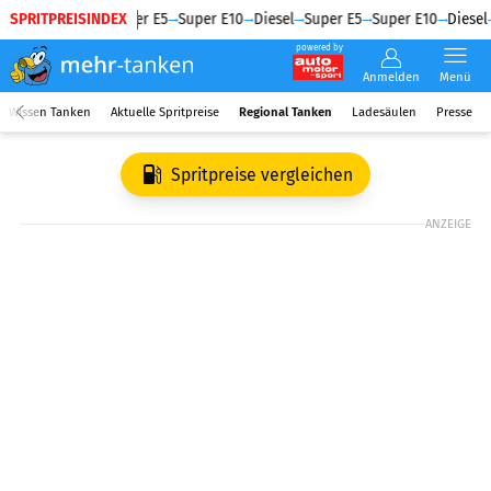
SPRITPREISINDEX
Diesel
Super E5
Super E10
Diesel
Super E5
Super E10
Diesel
powered by
Anmelden
Menü
Wissen Tanken
Aktuelle Spritpreise
Regional Tanken
Ladesäulen
Presse
Spritpreise vergleichen
ANZEIGE