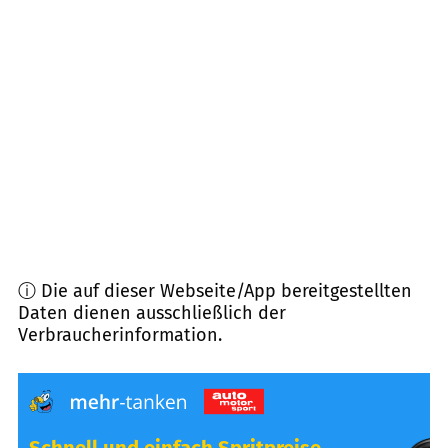
71549
Auenwald
(
7,5
km Entfernung)
73667
Kaisersbach
(
8,8
km Entfernung)
71364
Winnenden
(
9,0
km Entfernung)
73614
Schorndorf
(
9,0
km Entfernung)
ⓘ Die auf dieser Webseite/App bereitgestellten
Daten dienen ausschließlich der
Verbraucherinformation.
Schnell und einfach Spritpreise