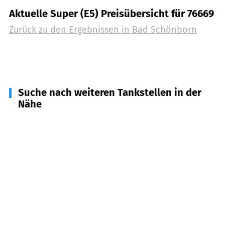
Aktuelle Super (E5) Preisübersicht für 76669
Zurück zu den Ergebnissen in
Bad Schönborn
Suche nach weiteren Tankstellen in der
Nähe
76709
Kronau
(
2,6
km Entfernung)
76698
Ubstadt-Weiher
(
4,0
km Entfernung)
69254
Malsch
(
4,0
km Entfernung)
68789
Sankt Leon-Rot
(
6,1
km Entfernung)
69231
Rauenberg
(
6,6
km Entfernung)
76707
Hambrücken
(
7,0
km Entfernung)