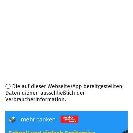
76694
Forst
(
7,1
km Entfernung)
69242
Mühlhausen
(
7,3
km Entfernung)
68753
Waghäusel
(
8,0
km Entfernung)
76684
Östringen
(
8,4
km Entfernung)
ⓘ Die auf dieser Webseite/App bereitgestellten
Daten dienen ausschließlich der
Verbraucherinformation.
Schnell und einfach Spritpreise