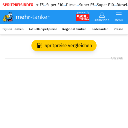
SPRITPREISINDEX
Diesel
Super E5
Super E10
Diesel
Super E5
Super E10
Diesel
powered by
Anmelden
Menü
Wissen Tanken
Aktuelle Spritpreise
Regional Tanken
Ladesäulen
Presse
Spritpreise vergleichen
ANZEIGE