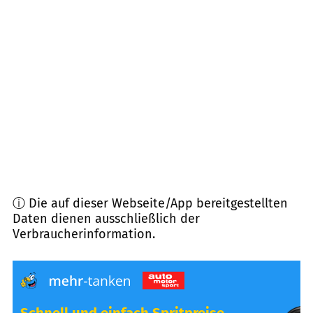
76703
Kraichtal
(
8,2
km Entfernung)
76689
Karlsdorf-Neuthard
(
8,8
km Entfernung)
76646
Bruchsal
(
8,8
km Entfernung)
68753
Waghäusel
(
9,8
km Entfernung)
ⓘ Die auf dieser Webseite/App bereitgestellten
Daten dienen ausschließlich der
Verbraucherinformation.
Schnell und einfach Spritpreise