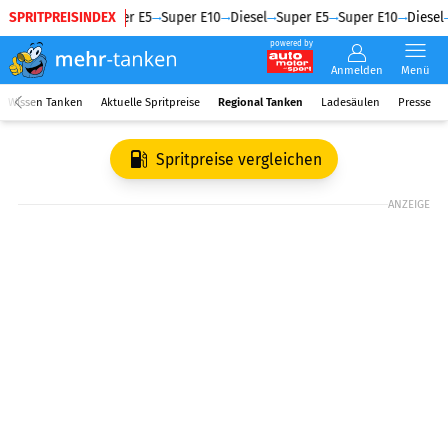
SPRITPREISINDEX
Diesel
Super E5
Super E10
Diesel
Super E5
Super E10
Diesel
powered by
Anmelden
Menü
Wissen Tanken
Aktuelle Spritpreise
Regional Tanken
Ladesäulen
Presse
Spritpreise vergleichen
ANZEIGE