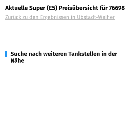
Aktuelle Super (E5) Preisübersicht für 76698
Zurück zu den Ergebnissen in
Ubstadt-Weiher
Suche nach weiteren Tankstellen in der
Nähe
76669
Bad Schönborn
(
4,0
km Entfernung)
76694
Forst
(
4,5
km Entfernung)
76709
Kronau
(
5,8
km Entfernung)
76707
Hambrücken
(
6,9
km Entfernung)
69254
Malsch
(
7,7
km Entfernung)
76684
Östringen
(
8,1
km Entfernung)