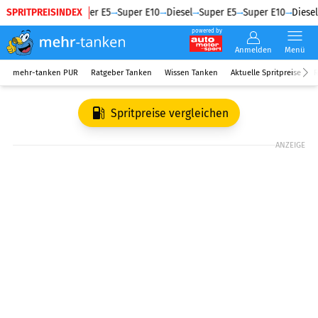
SPRITPREISINDEX
Diesel
Super E5
Super E10
Diesel
Super E5
Super E10
Diesel
powered by
Anmelden
Menü
mehr-tanken PUR
Ratgeber Tanken
Wissen Tanken
Aktuelle Spritpreise
R
Spritpreise vergleichen
ANZEIGE