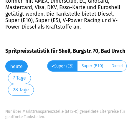
können mit AMEX, DinersClub, EC, Girocard,
Mastercard, Visa, DKV, Esso-Karte und Euroshell
getätigt werden. Die Tankstelle bietet Diesel,
Super (E10), Super (E5), V-Power Racing und V-
Power Diesel als Kraftstoffe an.
Spritpreisstatistik für Shell, Burgstr. 70, Bad Urach
Super (E10)
Diesel
Super (E5)
heute
7 Tage
28 Tage
Nur über Markttransparenzstelle (MTS-K) gemeldete Literpreise für
geöffnete Tankstellen.