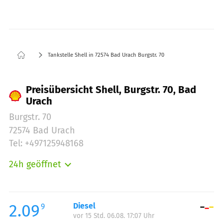
Tankstelle Shell in 72574 Bad Urach Burgstr. 70
Preisübersicht Shell, Burgstr. 70, Bad
Urach
Burgstr. 70
72574 Bad Urach
Tel: +497125948168
24h geöffnet
Montag:
00:00-24:00
Dienstag:
00:00-24:00
Mittwoch:
00:00-24:00
2.09
Diesel
9
vor 15 Std. 06.08. 17:07 Uhr
Donnerstag:
00:00-24:00