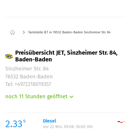
Tankstelle JET in 76532 Baden-Baden Sinzheimer Str. 84
Preisübersicht JET, Sinzheimer Str. 84,
Baden-Baden
Sinzheimer Str. 84
76532 Baden-Baden
Tel: +4972218019357
noch 11 Stunden geöffnet
Montag:
05:00-24:00
Dienstag:
05:00-24:00
Mittwoch:
05:00-24:00
2.33
Diesel
9
vor 22 Min. 09.08. 10:00 Uhr
Donnerstag:
05:00-24:00