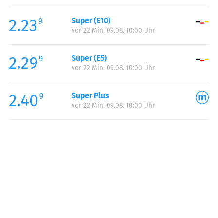
Freitag:
05:00-24:00
2.23
Super (E10)
Samstag:
06:00-24:00
9
vor 22 Min. 09.08. 10:00 Uhr
Sonntag:
07:00-24:00
Feiertag:
07:00-24:00
2.29
Super (E5)
9
vor 22 Min. 09.08. 10:00 Uhr
2.40
Super Plus
9
vor 22 Min. 09.08. 10:00 Uhr