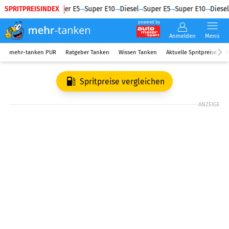
SPRITPREISINDEX
Diesel
Super E5
Super E10
Diesel
Super E5
Super E10
Diesel
powered by
Anmelden
Menü
mehr-tanken PUR
Ratgeber Tanken
Wissen Tanken
Aktuelle Spritpreise
R
Spritpreise vergleichen
ANZEIGE