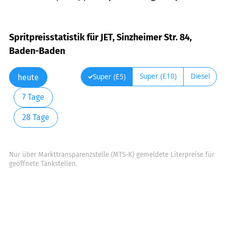
Spritpreisstatistik für JET, Sinzheimer Str. 84,
Baden-Baden
Super (E10)
Diesel
Super (E5)
heute
7 Tage
28 Tage
Nur über Markttransparenzstelle (MTS-K) gemeldete Literpreise für
geöffnete Tankstellen.