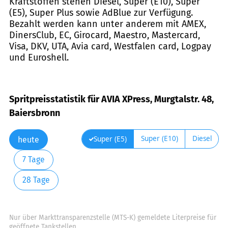
Kraftstoffen stehen Diesel, Super (E10), Super
(E5), Super Plus sowie AdBlue zur Verfügung.
Bezahlt werden kann unter anderem mit AMEX,
DinersClub, EC, Girocard, Maestro, Mastercard,
Visa, DKV, UTA, Avia card, Westfalen card, Logpay
und Euroshell.
Spritpreisstatistik für AVIA XPress, Murgtalstr. 48,
Baiersbronn
Super (E10)
Diesel
Super (E5)
heute
7 Tage
28 Tage
Nur über Markttransparenzstelle (MTS-K) gemeldete Literpreise für
geöffnete Tankstellen.