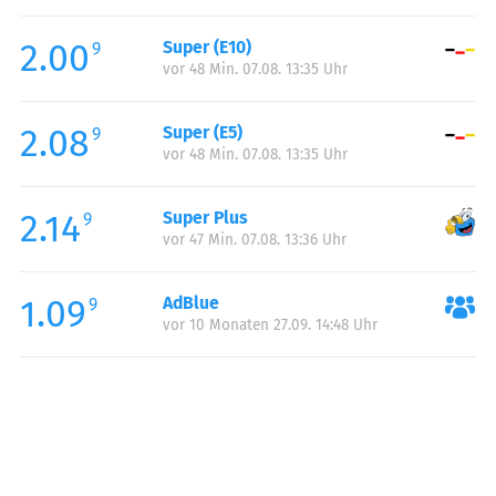
Freitag:
00:00-23:59
2.00
Super (E10)
Samstag:
00:00-23:59
9
vor 48 Min. 07.08. 13:35 Uhr
Sonntag:
00:00-23:59
2.08
Super (E5)
9
vor 48 Min. 07.08. 13:35 Uhr
2.14
Super Plus
9
vor 47 Min. 07.08. 13:36 Uhr
1.09
AdBlue
9
vor 10 Monaten 27.09. 14:48 Uhr