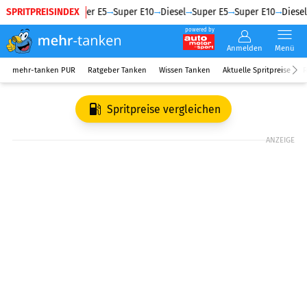
SPRITPREISINDEX
Diesel
Super E5
Super E10
Diesel
Super E5
Super E10
Diesel
powered by
Anmelden
Menü
mehr-tanken PUR
Ratgeber Tanken
Wissen Tanken
Aktuelle Spritpreise
R
Spritpreise vergleichen
ANZEIGE