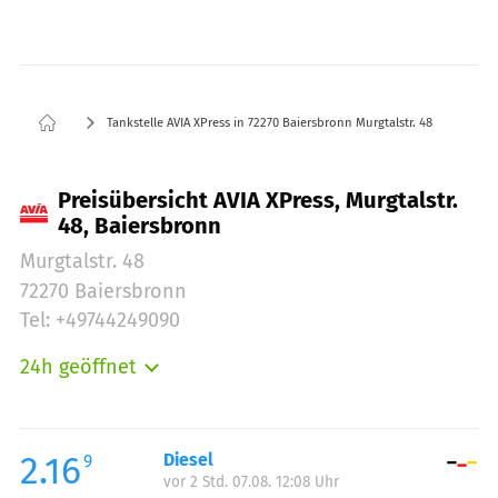
Tankstelle AVIA XPress in 72270 Baiersbronn Murgtalstr. 48
Preisübersicht AVIA XPress, Murgtalstr.
48, Baiersbronn
Murgtalstr. 48
72270 Baiersbronn
Tel: +49744249090
24h geöffnet
Montag:
00:00-23:59
Dienstag:
00:00-23:59
Mittwoch:
00:00-23:59
2.16
Diesel
9
vor 2 Std. 07.08. 12:08 Uhr
Donnerstag:
00:00-23:59