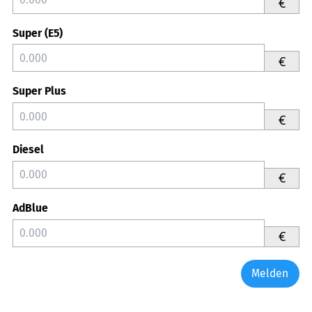
€
Super (E5)
€
Super Plus
€
Diesel
€
AdBlue
€
Melden