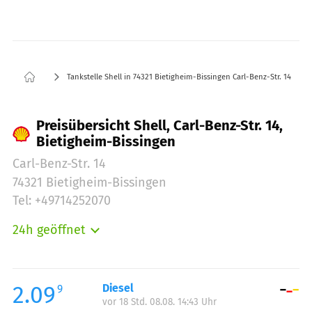
Tankstelle Shell in 74321 Bietigheim-Bissingen Carl-Benz-Str. 14
Preisübersicht Shell, Carl-Benz-Str. 14,
Bietigheim-Bissingen
Carl-Benz-Str. 14
74321 Bietigheim-Bissingen
Tel: +49714252070
24h geöffnet
Montag:
00:00-24:00
Dienstag:
00:00-24:00
Mittwoch:
00:00-24:00
2.09
Diesel
9
vor 18 Std. 08.08. 14:43 Uhr
Donnerstag:
00:00-24:00