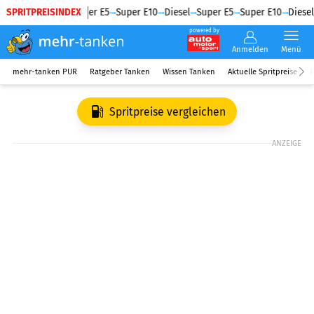
SPRITPREISINDEX
Diesel
Super E5
Super E10
Diesel
Super E5
Super E10
Diesel
powered by
Anmelden
Menü
mehr-tanken PUR
Ratgeber Tanken
Wissen Tanken
Aktuelle Spritpreise
R
Spritpreise vergleichen
ANZEIGE