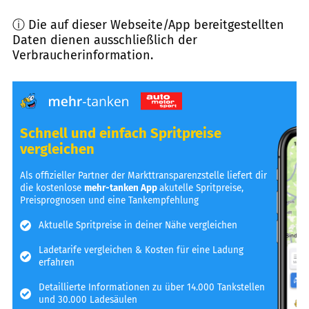
ⓘ Die auf dieser Webseite/App bereitgestellten
Daten dienen ausschließlich der
Verbraucherinformation.
Schnell und einfach Spritpreise
vergleichen
Als offizieller Partner der Markttransparenzstelle liefert dir
die kostenlose
mehr-tanken App
akutelle Spritpreise,
Preisprognosen und eine Tankempfehlung
Aktuelle Spritpreise in deiner Nähe vergleichen
Ladetarife vergleichen & Kosten für eine Ladung
erfahren
Detaillierte Informationen zu über 14.000 Tankstellen
und 30.000 Ladesäulen