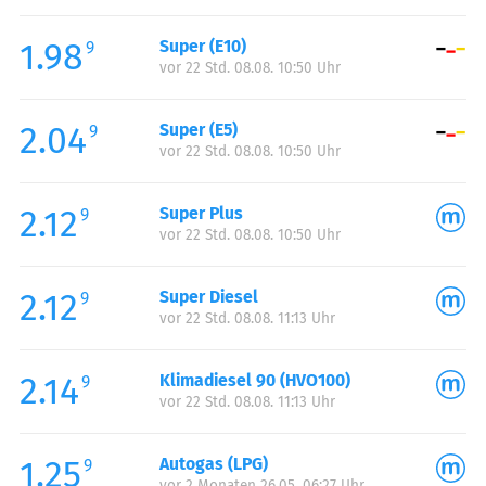
Freitag:
00:00-24:00
1.98
Super (E10)
Samstag:
00:00-24:00
9
vor 22 Std. 08.08. 10:50 Uhr
Sonntag:
00:00-24:00
2.04
Super (E5)
9
vor 22 Std. 08.08. 10:50 Uhr
2.12
Super Plus
9
vor 22 Std. 08.08. 10:50 Uhr
2.12
Super Diesel
9
vor 22 Std. 08.08. 11:13 Uhr
2.14
Klimadiesel 90 (HVO100)
9
vor 22 Std. 08.08. 11:13 Uhr
1.25
Autogas (LPG)
9
vor 2 Monaten 26.05. 06:27 Uhr