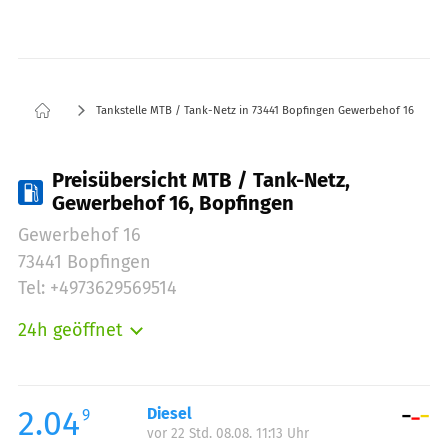
Tankstelle MTB / Tank-Netz in 73441 Bopfingen Gewerbehof 16
Preisübersicht MTB / Tank-Netz,
Gewerbehof 16, Bopfingen
Gewerbehof 16
73441 Bopfingen
Tel: +4973629569514
24h geöffnet
Montag:
00:00-24:00
Dienstag:
00:00-24:00
Mittwoch:
00:00-24:00
2.04
Diesel
9
vor 22 Std. 08.08. 11:13 Uhr
Donnerstag:
00:00-24:00