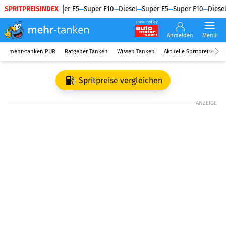
SPRITPREISINDEX
Diesel
Super E5
Super E10
Diesel
Super E5
Super E10
Diesel
powered by
Anmelden
Menü
mehr-tanken PUR
Ratgeber Tanken
Wissen Tanken
Aktuelle Spritpreise
R
Spritpreise vergleichen
ANZEIGE